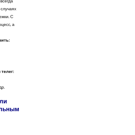
 всегда
 случаях
ежки. С
цесс, а
зить:
телег:
др.
али
альным