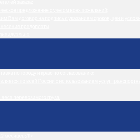
еталей заказа;
ческое предложение с учетом всех пожеланий;
м Вам договор на подпись с указанием сроков, цен и услови
внесения предоплаты;
дивидуально.
авка по городу и краю по согласованию;
вляется по всей России с использованием услуг транспортн
и веса перевозимого груза.
2 месяцев;/li>