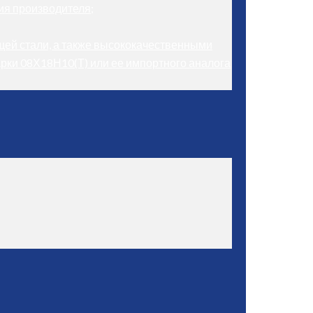
ия производителя;
щей стали, а также высококачественными
рки 08Х18Н10(Т) или ее импортного аналога