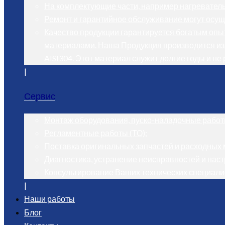
На комплектующие части, например нагреватель
Ремонт и гарантийное обслуживание могут осуще
Качество продукции гарантируется богатым опы
материалами. Наша Продукция производится из
AISI304. Этот материал служит долгие годы и не 
|
Сервис
Монтаж оборудования, пуско-наладочные работ
Регламентные работы (ТО);
Поставка оригинальных запчастей и расходных 
Диагностика, устранение неисправностей и нас
Консультирование Ваших технических специали
|
Наши работы
Блог