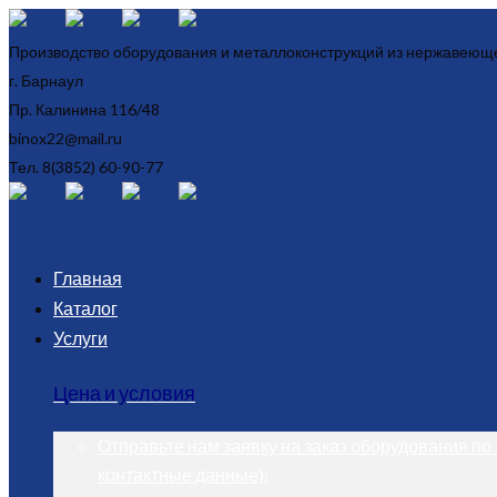
Производство оборудования и металлоконструкций из нержавеюще
г. Барнаул
Пр. Калинина 116/48
binox22@mail.ru
Тел. 8(3852) 60-90-77
Главная
Каталог
Услуги
Цена и условия
Отправьте нам заявку на заказ оборудования по э
контактные данные);