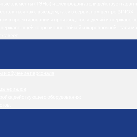
ные элементы (ТЭНы) и электродвигатели действует гарант
ствляться как с выездом, так и в сервисном центре BINOX;
том в проектировании и производстве изделий из нержавею
 нержавеющей коррозионностойкой и жаропрочной стали ма
ржавеет.
ы и обучение персонала;
материалов;
тройка действующего оборудования;
стов.