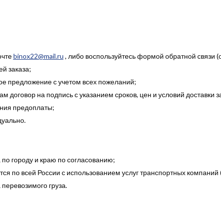
очте
binox22@mail.ru
, либо воспользуйтесь формой обратной связи (
й заказа;
е предложение с учетом всех пожеланий;
м договор на подпись с указанием сроков, цен и условий доставки з
ния предоплаты;
дуально.
 по городу и краю по согласованию;
ся по всей России с использованием услуг транспортных компаний (
а перевозимого груза.