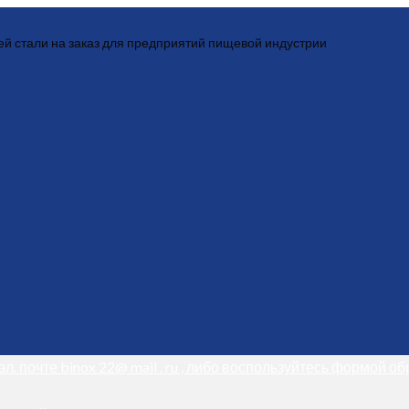
й стали на заказ для предприятий пищевой индустрии
л. почте binox 22@ mail . ru , либо воспользуйтесь формой о