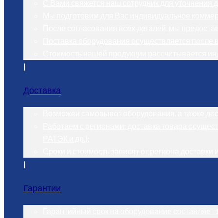
С Вами свяжется наш сотрудник для уточнения д
Мы подготовим для Вас индивидуальное коммер
После согласования всех деталей, мы предостави
Поставка оборудования осуществляется после 
Стоимость нашей продукции рассчитывается ин
|
Доставка
Возможен самовывоз оборудования, а также дост
Работаем с регионами: доставка товара осущест
РАТЭК и др.);
Сроки и стоимость зависят от региона доставки 
|
Гарантии
Гарантийный срок на оборудование составляет 1