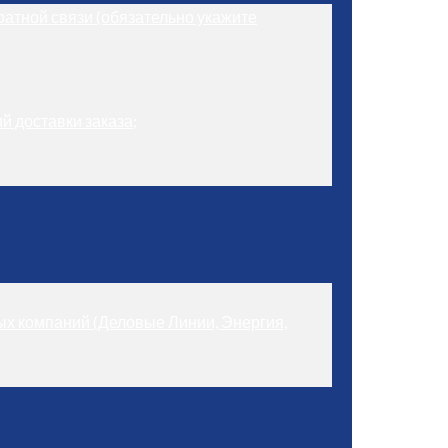
братной связи (обязательно укажите
й доставки заказа;
ых компаний (Деловые Линии, Энергия,