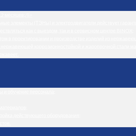
2 месяцев;/li>
ные элементы (ТЭНы) и электродвигатели действует гарант
ствляться как с выездом, так и в сервисном центре BINOX;
том в проектировании и производстве изделий из нержавею
 нержавеющей коррозионностойкой и жаропрочной стали ма
ржавеет.
ы и обучение персонала;
материалов;
тройка действующего оборудования;
стов.