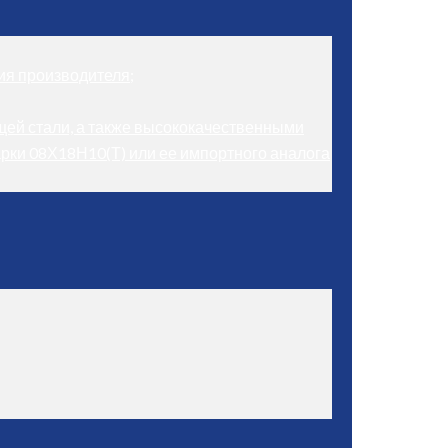
ия производителя;
щей стали, а также высококачественными
рки 08Х18Н10(Т) или ее импортного аналога