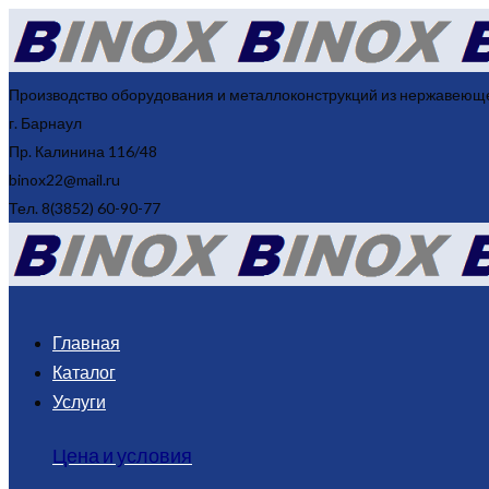
Производство оборудования и металлоконструкций из нержавеюще
г. Барнаул
Пр. Калинина 116/48
binox22@mail.ru
Тел. 8(3852) 60-90-77
Главная
Каталог
Услуги
Цена и условия