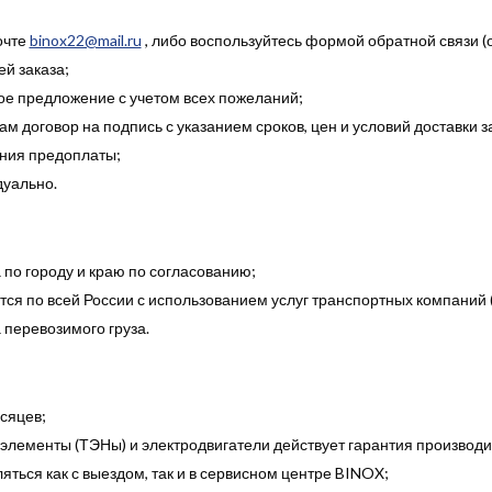
очте
binox22@mail.ru
, либо воспользуйтесь формой обратной связи (
й заказа;
е предложение с учетом всех пожеланий;
м договор на подпись с указанием сроков, цен и условий доставки з
ния предоплаты;
дуально.
 по городу и краю по согласованию;
ся по всей России с использованием услуг транспортных компаний (
а перевозимого груза.
сяцев;
элементы (ТЭНы) и электродвигатели действует гарантия производи
ться как с выездом, так и в сервисном центре BINOX;