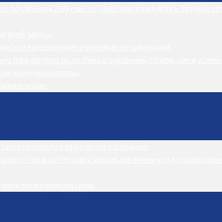
л. почте binox 22@ mail . ru , либо воспользуйтесь формой о
еталей заказа;
ческое предложение с учетом всех пожеланий;
м Вам договор на подпись с указанием сроков, цен и услови
внесения предоплаты;
дивидуально.
авка по городу и краю по согласованию;
вляется по всей России с использованием услуг транспортн
и веса перевозимого груза.