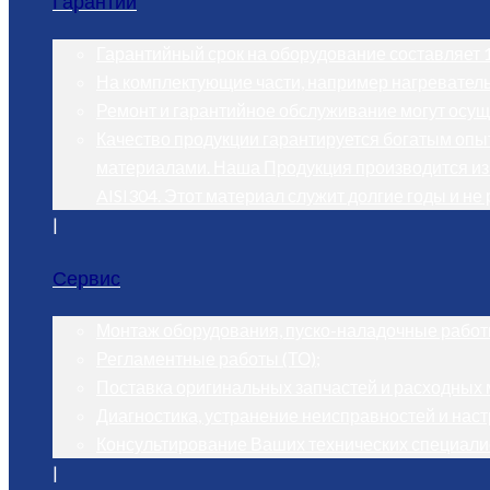
Гарантии
Гарантийный срок на оборудование составляет 1
На комплектующие части, например нагреватель
Ремонт и гарантийное обслуживание могут осуще
Качество продукции гарантируется богатым опы
материалами. Наша Продукция производится из
AISI304. Этот материал служит долгие годы и не 
|
Сервис
Монтаж оборудования, пуско-наладочные работ
Регламентные работы (ТО);
Поставка оригинальных запчастей и расходных 
Диагностика, устранение неисправностей и нас
Консультирование Ваших технических специали
|