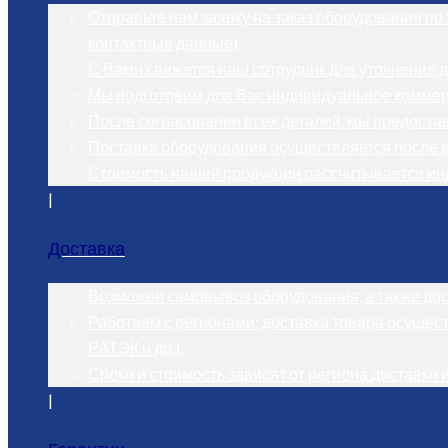
Отправьте нам заявку на заказ оборудования по э
контактные данные);
С Вами свяжется наш сотрудник для уточнения д
Мы подготовим для Вас индивидуальное коммер
После согласования всех деталей, мы предостави
Поставка оборудования осуществляется после 
Стоимость нашей продукции рассчитывается ин
|
Доставка
Возможен самовывоз оборудования, а также дост
Работаем с регионами: доставка товара осущест
РАТЭК и др.);
Сроки и стоимость зависят от региона доставки 
|