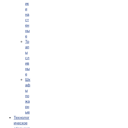
ик
и
на
ст
ен
ны
е
Тр
ап
ы
сл
ив
ны
е
Шк
аф
ы
по
жа
рн
ые
Технолог
ическое