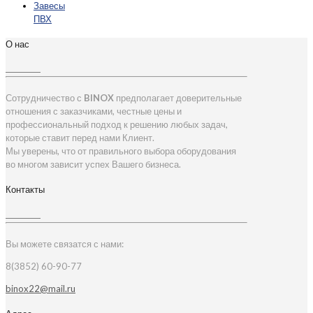
Завесы
ПВХ
О нас
Сотрудничество с
BINOX
предполагает доверительные
отношения с заказчиками, честные цены и
профессиональный подход к решению любых задач,
которые ставит перед нами Клиент.
Мы уверены, что от правильного выбора оборудования
во многом зависит успех Вашего бизнеса.
Контакты
Вы можете связатся с нами:
8(3852) 60-90-77
binox22@mail.ru