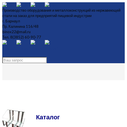
Производство оборудования и металлоконструкций из нержавеющей
стали на заказ для предприятий пищевой индустрии
г. Барнаул
Пр. Калинина 116/48
binox22@mail.ru
Тел. 8(3852) 60-90-77
Главная
Спецоборудование
Обшивка нержавеющей сталью
Обшивка нержавеющей сталью
Каталог