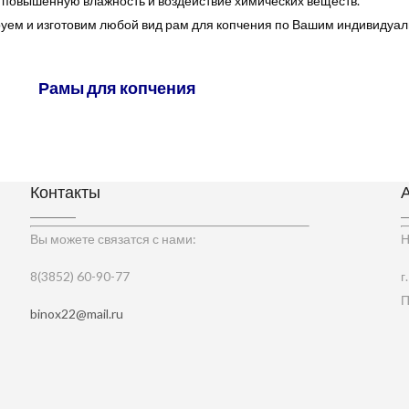
 повышенную влажность и воздействие химических веществ.
уем и изготовим любой вид рам для копчения по Вашим индивидуа
Рамы для копчения
Контакты
Вы можете связатся с нами:
Н
8(3852) 60-90-77
г
П
binox22@mail.ru